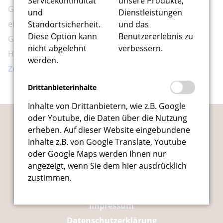
Servicekontinuität
unsere Produkte,
Glückwunsch an das ganze Team Ritter von Böhl und
und
Dienstleistungen
ein herzliches Dankeschön, an unsere gehandicapten
Standortsicherheit.
und das
Diese Option kann
Benutzererlebnis zu
Gäste, die uns durch ihre Aufenthalte in unserem
nicht abgelehnt
verbessern.
Hause bereichern.
werden.
Zurück
Drittanbieterinhalte
Inhalte von Drittanbietern, wie z.B. Google
oder Youtube, die Daten über die Nutzung
Hotel Ritter von Böhl und Stifung
erheben. Auf dieser Website eingebundene
Bürgerhospital
Inhalte z.B. von Google Translate, Youtube
oder Google Maps werden Ihnen nur
Navigation
Startseite
überspringen
angezeigt, wenn Sie dem hier ausdrücklich
Kontakt
zustimmen.
Anfahrt / Wetter
Impressum
Datenschutzerklärung