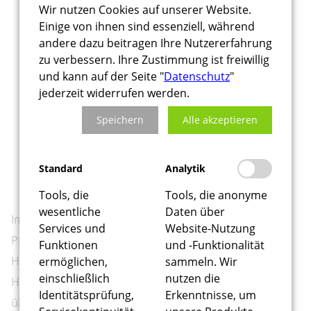
Wir nutzen Cookies auf unserer Website.
Einige von ihnen sind essenziell, während
andere dazu beitragen Ihre Nutzererfahrung
zu verbessern. Ihre Zustimmung ist freiwillig
und kann auf der Seite "
Datenschutz
"
jederzeit widerrufen werden.
Speichern
Alle akzeptieren
Standard
Analytik
Tools, die
Tools, die anonyme
wesentliche
Daten über
Im Mai
2021
wurden wir erneut vom Land Rheinland-
Services und
Website-Nutzung
Pfalz zu den Kriterien der Barrierefreiheit in unserem
Funktionen
und -Funktionalität
Hause geprüft.
ermöglichen,
sammeln. Wir
einschließlich
nutzen die
Heute kamen die Ergebnisse und wir freuen uns sehr
Identitätsprüfung,
Erkenntnisse, um
über die Rezertifizierung bis August 2024 Herzlichen