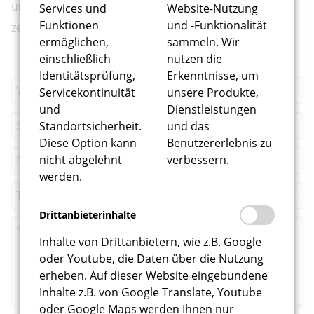
unser Kontaktformular, und unser Team wird sich
Services und
Website-Nutzung
Funktionen
und -Funktionalität
zeitnah mit Ihnen in Verbindung setzen.
ermöglichen,
sammeln. Wir
einschließlich
nutzen die
Identitätsprüfung,
Erkenntnisse, um
Servicekontinuität
unsere Produkte,
und
Dienstleistungen
Standortsicherheit.
und das
Diese Option kann
Benutzererlebnis zu
nicht abgelehnt
verbessern.
werden.
Drittanbieterinhalte
Inhalte von Drittanbietern, wie z.B. Google
oder Youtube, die Daten über die Nutzung
erheben. Auf dieser Website eingebundene
Inhalte z.B. von Google Translate, Youtube
oder Google Maps werden Ihnen nur