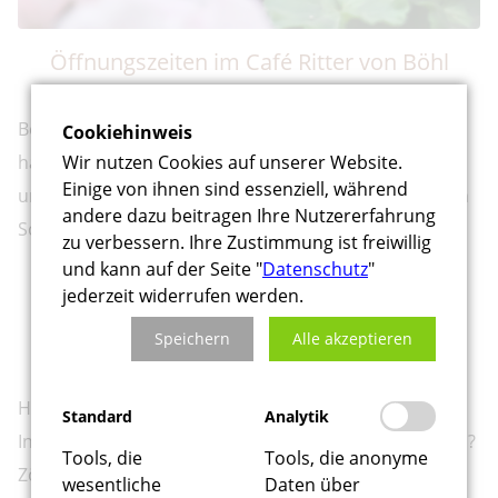
Öffnungszeiten im Café Ritter von Böhl
Besuchen Sie uns in der sonnigen Sommerzeit! Wir
Cookiehinweis
Wir nutzen Cookies auf unserer Website.
haben täglich von 12:00 bis 20:00 Uhr für Sie geöffnet
Einige von ihnen sind essenziell, während
und freuen uns darauf, Sie mit unseren erfrischenden
andere dazu beitragen Ihre Nutzererfahrung
Sommer-Highlights zu verwöhnen.
zu verbessern. Ihre Zustimmung ist freiwillig
und kann auf der Seite "
Datenschutz
"
jederzeit widerrufen werden.
Kontaktieren Sie uns
Speichern
Alle akzeptieren
Haben Sie Fragen zu unserem Angebot, benötigen Sie
Standard
Analytik
Informationen oder möchten Sie uns Feedback geben?
Tools, die
Tools, die anonyme
Zögern Sie nicht, uns zu kontaktieren! Bitte nutzen Sie
wesentliche
Daten über