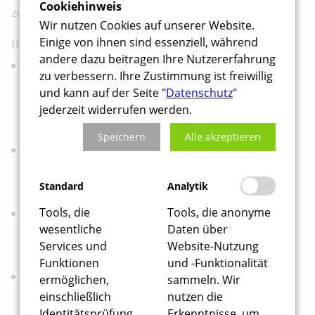
Cookiehinweis
zusätzlichen Vorteil bieten zu können.
Wir nutzen Cookies auf unserer Website.
Einige von ihnen sind essenziell, während
Ihre Vorteile mit der kostenlosen Pfalz Card:
andere dazu beitragen Ihre Nutzererfahrung
Kostenfreier Eintritt:
Genießen Sie kostenlosen
zu verbessern. Ihre Zustimmung ist freiwillig
oder ermäßigten Eintritt zu zahlreichen
und kann auf der Seite "
Datenschutz
"
Attraktionen, Museen und Sehenswürdigkeiten in
jederzeit widerrufen werden.
der Pfalz.
Speichern
Alle akzeptieren
Ermäßigungen auf Veranstaltungen:
Profitieren
Sie von exklusiven Rabatten bei kulturellen
Standard
Analytik
Veranstaltungen, Konzerten und Festivals.
Tools, die
Tools, die anonyme
Vergünstigte Freizeitaktivitäten:
Erhalten Sie
wesentliche
Daten über
attraktive Angebote für Freizeitparks,
Services und
Website-Nutzung
Schwimmbäder und Sporteinrichtungen.
Funktionen
und -Funktionalität
Kulinarische Entdeckungen:
Sparen Sie bei
ermöglichen,
sammeln. Wir
einschließlich
nutzen die
ausgewählten Restaurants und Weingütern und
Identitätsprüfung,
Erkenntnisse, um