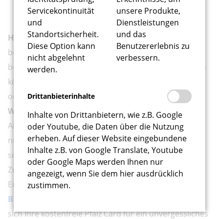
entdecken Sie die gastronomische Vielfalt der
Servicekontinuität
unsere Produkte,
Region.
und
Dienstleistungen
Standortsicherheit.
und das
Hinweis zu den Nutzungsbedingungen:
Bitte
Diese Option kann
Benutzererlebnis zu
beachten Sie, dass für die Nutzung der Pfalz Card
nicht abgelehnt
verbessern.
bestimmte Bedingungen und Einschränkungen gelten
werden.
können. Details hierzu erhalten Sie bei Ihrer Ankunft
oder auf Anfrage an unserer Rezeption.
Drittanbieterinhalte
Warum bei uns?
Inhalte von Drittanbietern, wie z.B. Google
Als exklusiver Pfalz Card-Geber bieten wir Ihnen nicht
oder Youtube, die Daten über die Nutzung
erheben. Auf dieser Website eingebundene
nur eine komfortable Unterkunft in einer der
Inhalte z.B. von Google Translate, Youtube
schönsten Regionen Deutschlands, sondern auch
oder Google Maps werden Ihnen nur
Zugang zu einer Vielzahl von Vorteilen und
angezeigt, wenn Sie dem hier ausdrücklich
Ermäßigungen.
zustimmen.
Buchen Sie jetzt Ihren Aufenthalt
und sichern Sie
sich Ihre kostenfreie Pfalz Card für ein unvergessliches