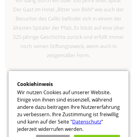
Ein Gang durch ein über 530 Jahre altes Spital.
Der Gast im Hotel „Ritter von Böhl“ wie auch der
Besucher des Cafés befindet sich in einem der
ältesten Spitäler der Pfalz. Es blickt auf eine über
525-jährige Geschichte zurück und erfüllt immer
noch seinen Stiftungszweck, wenn auch in
zeitgemäßer Form.
Cookiehinweis
Ritter von Böhl - die Stiftungsbroschüre
Wir nutzen Cookies auf unserer Website.
Einige von ihnen sind essenziell, während
andere dazu beitragen Ihre Nutzererfahrung
zu verbessern. Ihre Zustimmung ist freiwillig
und kann auf der Seite "
Datenschutz
"
jederzeit widerrufen werden.