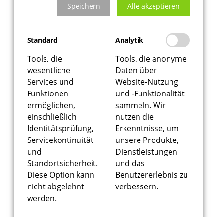
Speichern
Alle akzeptieren
Standard
Analytik
Tools, die
Tools, die anonyme
wesentliche
Daten über
Services und
Website-Nutzung
Funktionen
und -Funktionalität
ermöglichen,
sammeln. Wir
einschließlich
nutzen die
Identitätsprüfung,
Erkenntnisse, um
Servicekontinuität
unsere Produkte,
und
Dienstleistungen
Loading WEBGL 3D ...
Standortsicherheit.
und das
Diese Option kann
Benutzererlebnis zu
nicht abgelehnt
verbessern.
werden.