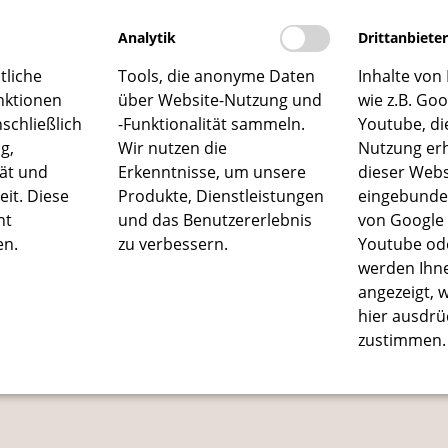
hlbefinden. Aber: Wir müssen uns dafür entscheiden. Der Ei
Analytik
Drittanbiete
 bitten wir Sie um telefonische Reservierung unter der Tele
tliche
Tools, die anonyme Daten
Inhalte von 
nktionen
über Website-Nutzung und
wie z.B. Go
schließlich
-Funktionalität sammeln.
Youtube, di
g,
Wir nutzen die
Nutzung er
tät und
Erkenntnisse, um unsere
dieser Webs
it. Diese
Produkte, Dienstleistungen
eingebunden
tel Ritter von Böhl und Stifung Bürgerhospi
ht
und das Benutzererlebnis
von Google 
en.
zu verbessern.
Youtube od
werden Ihn
angezeigt, 
hier ausdrü
zustimmen.