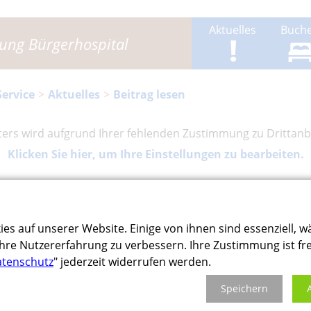
Aktuelles
Buch
ftung Bürgerhospital
Service
Aktuelles
Beitrag lesen
eters wird aufgrund Ihrer fehlenden Zustimmung zu Drittanbi
Klicken Sie hier, um Ihre Einstellungen zu bearbeiten.
 von Angelika Rau 28.03.2024 am 18.04.
ies auf unserer Website. Einige von ihnen sind essenziell, 
hre Nutzererfahrung zu verbessern. Ihre Zustimmung ist fre
24 um 18 Uhr zur Buchpräsentation von Angelika Rau ein.
tenschutz
" jederzeit widerrufen werden.
„Ritter von Böhl“ in Deidesheim.
Speichern
Gefühle, sie sind die Basis für ein glückliches Leben. Was