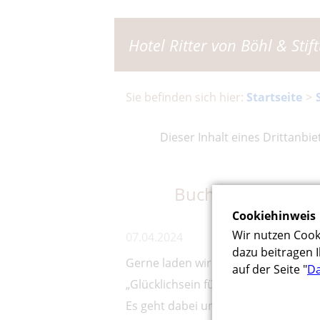
Hotel Ritter von Böhl & Sti
Startseite
Dieser Inhalt eines Drittanbi
Buchpräsentation
Cookiehinweis
Wir nutzen Cook
07.04.2024
dazu beitragen I
Gerne laden wir Sie am 18. April 20
auf der Seite "
Da
„Glücklichsein fühlt sich gut an“ im 
Es geht dabei um gute Gedanken und 