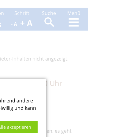
en
Schrift
Suche
Menü
+ A
- A
eter-Inhalten nicht angezeigt.
2024 um 18.00 Uhr
während andere
iwillig und kann
Alle akzeptieren
 wir uns auch wünschen, es geht