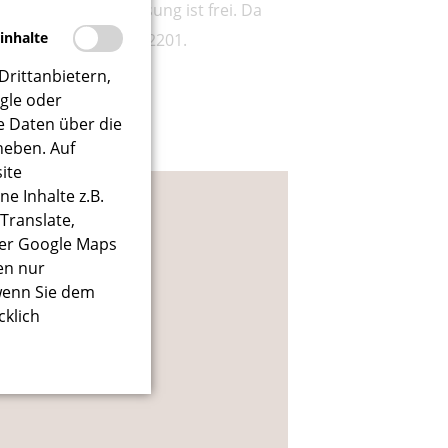
ntritt für die Lesung ist frei. Da
rinhalte
fonnummer 06326 / 972201.
Drittanbietern,
ogle oder
e Daten über die
heben. Auf
ite
e Inhalte z.B.
tal
Translate,
er Google Maps
en nur
wenn Sie dem
cklich