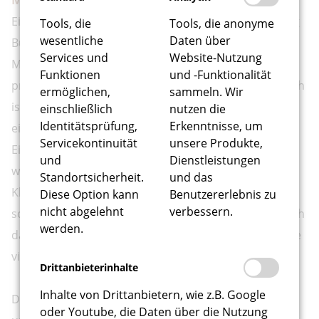
Ein Pool von freiwilligen Helfern wird über die Stiftung
Tools, die
Tools, die anonyme
wesentliche
Daten über
Bürgerhospital koordiniert und eingesetzt. Oft sind
Services und
Website-Nutzung
Menschen auf Unterstützung angewiesen, die
Funktionen
und -Funktionalität
professionelle Dienste gar nicht anbieten. Wie hilfreich
ermöglichen,
sammeln. Wir
ist es, wenn jemand da ist, der ältere oder
einschließlich
nutzen die
Identitätsprüfung,
Erkenntnisse, um
eingeschränkte Bürger mal zum Arzt oder zum
Servicekontinuität
unsere Produkte,
Einkaufen begleitet, einfach mal eine Glühbirne
und
Dienstleistungen
wechselt oder einen gewaschenen Vorhang aufängt.
Standortsicherheit.
und das
Kleine Dinge, die den Alltag erleichtern. Ein wenig Zeit
Diese Option kann
Benutzererlebnis zu
nicht abgelehnt
verbessern.
schenken, zuhören, wenn Menschen Nöte haben, auch
werden.
damit erreichen die Freiwilligen der Generationenhilfe
viel Gutes.
Drittanbieterinhalte
Inhalte von Drittanbietern, wie z.B. Google
Die Vereinsamung allein lebender Menschen ist in
oder Youtube, die Daten über die Nutzung